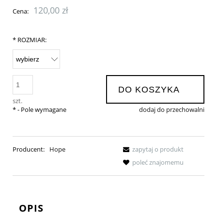
120,00 zł
Cena:
*
ROZMIAR:
DO KOSZYKA
szt.
*
- Pole wymagane
dodaj do przechowalni
Producent:
Hope
zapytaj o produkt
poleć znajomemu
OPIS